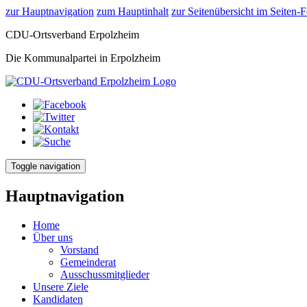
zur Hauptnavigation
zum Hauptinhalt
zur Seitenübersicht im Seiten-F
CDU-Ortsverband Erpolzheim
Die Kommunalpartei in Erpolzheim
Toggle navigation
Hauptnavigation
Home
Über uns
Vorstand
Gemeinderat
Ausschussmitglieder
Unsere Ziele
Kandidaten