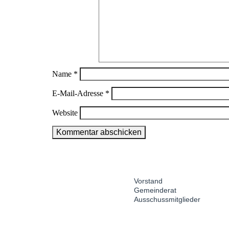
Name
*
E-Mail-Adresse
*
Website
Seitenübersicht
Home
Über uns
Uns
im
Vorstand
Gemeinderat
Seiten-
Ausschussmitglieder
Footer